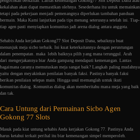
pengocokan berkaitan. Lantas kemenangan Gokong77 Slot Deposit Dana atau
kekalahan akan dapat memastikan olehnya. Sesederhana itu untuk memainkan
tetapi pada pekerjaan menjadi pemenangnya diperlukan tambahan panduan
bermain. Maka Kami lanjutkan pada tips menang seterusnya setelah ini. Tiap-
tiap agen pasti menyiapkan komunitas jadi arena dialog antara anggota.
Sehabis Anda kerjakan Gokong77 Slot Deposit Dana, sebaiknya buat
menunjuk meja sicbo terbaik. Ini kuat keterkaitannya dengan peruntungan
dalam penempatan. maka lebih baiknya pilih yang mana terunggul. Arah
dari mengerjakannya biar Anda gampang mendapati kemenangan. Lantas
bagaimana caranya memutuskan meja sangat baik? Langkah paling mudahnya
yaitu dengan meyakinkan penilaian banyak faksi. Pastinya banyak faksi
berikan penilaian selepas main. Hingga usul memanglah untuk ikuti
komunitas dialog. Komunitas dialog akan memberitahu mana meja yang baik
dan tak.
Cara Untung dari Permainan Sicbo Agen
Gokong 77 Slots
Masuk pada kiat untung sehabis Anda kerjakan Gokong 77. Pastinya Anda
harus ketahui terkait perihal itu biar kemenangan simpel memperoleh.