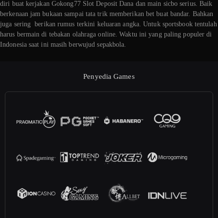
diri buat kerjakan Gokong77 Slot Deposit Dana dan main sicbo serius. Baik
berkenaan jam bukaan sampai tata trik memberikan bet buat bandar. Bahkan
juga sering berikan rumus terkini keluaran angka. Untuk sportsbook tentulah
harus bermain di tebakan olahraga online. Waktu ini yang paling populer di
Indonesia saat ini masih berwujud sepakbola.
Penyedia Games