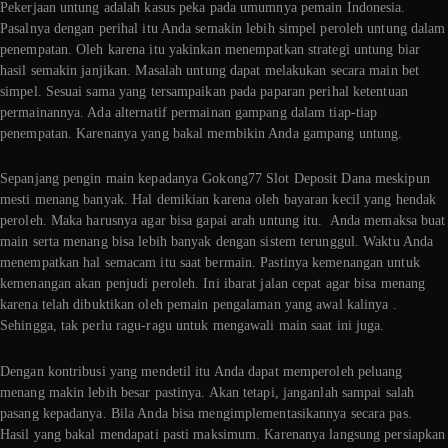
Pekerjaan untung adalah kasus peka pada umumnya pemain Indonesia.
Pasalnya dengan perihal itu Anda semakin lebih simpel peroleh untung dalam
penempatan. Oleh karena itu yakinkan menempatkan strategi untung biar
hasil semakin janjikan. Masalah untung dapat melakukan secara main bet
simpel. Sesuai sama yang tersampaikan pada paparan perihal ketentuan
permainannya. Ada alternatif permainan gampang dalam tiap-tiap
penempatan. Karenanya yang bakal membikin Anda gampang untung.
Sepanjang pengin main kepadanya Gokong77 Slot Deposit Dana meskipun
mesti menang banyak. Hal demikian karena oleh bayaran kecil yang hendak
peroleh. Maka harusnya agar bisa gapai arah untung itu. Anda memaksa buat
main serta menang bisa lebih banyak dengan sistem terunggul. Waktu Anda
menempatkan hal semacam itu saat bermain. Pastinya kemenangan untuk
kemenangan akan penjudi peroleh. Ini ibarat jalan cepat agar bisa menang
karena telah dibuktikan oleh pemain pengalaman yang awal kalinya .
Sehingga, tak perlu ragu-ragu untuk mengawali main saat ini juga.
Dengan kontribusi yang mendetil itu Anda dapat memperoleh peluang
menang makin lebih besar pastinya. Akan tetapi, janganlah sampai salah
pasang kepadanya. Bila Anda bisa mengimplementasikannya secara pas.
Hasil yang bakal mendapati pasti maksimum. Karenanya langsung persiapkan